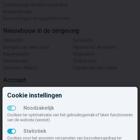
Toekomstige nieuwbouwaanbod
Koopwoningen
Huurwoningen en appartementen
Nieuwbouw in de omgeving
Sliedrecht
Dordrecht
Krimpen aan den IJssel
Hendrik-Ido-Ambacht
Papendrecht
Ridderkerk
Barendrecht
Zwijndrecht
Hoeksche Waard
Capelle aan den IJssel
Account
Inloggen
Cookie instellingen
Inschrijven
Wachtwoord vergeten
Noodzakelijk
Overige
Cookies ter optimalisatie van het gebruiksgemak of laten functioneren
van de website (vereist)
Nieuwbouwnieuws
Statistiek
Contact
Cookies voor het anoniem verzamelen van bezoekersgedrag ter
Zakelijk