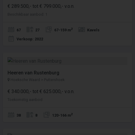
€ 289.500,- tot € 799.000,- v.o.n.
Beschikbaar aanbod: 1
2
67
27
67-159 m
Kavels
Verkoop: 2022
Heeren van Rustenburg
Hoeksche Waard > Puttershoek
€ 340.000,- tot € 625.000,- v.o.n.
Toekomstig aanbod
2
38
8
120-166 m