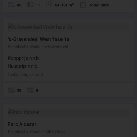
2
45
11
84-181 m
Bouw: 2025
's-Gravendeel West fase 1a
Hoeksche Waard > s-Gravendeel
Koopprijs n.n.b.
Huurprijs n.n.b.
Toekomstig aanbod
33
8
Parc Alcazar
Hoeksche Waard > Puttershoek