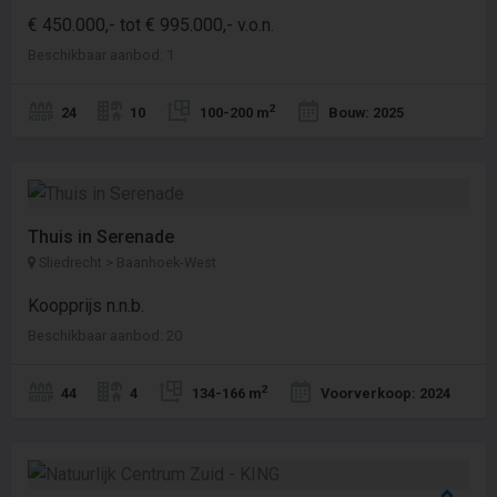
€ 450.000,- tot € 995.000,- v.o.n.
Beschikbaar aanbod: 1
2
24
10
100-200 m
Bouw: 2025
Thuis in Serenade
Sliedrecht > Baanhoek-West
Koopprijs n.n.b.
Beschikbaar aanbod: 20
2
44
4
134-166 m
Voorverkoop: 2024