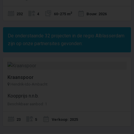
2
232
4
60-275 m
Bouw: 2026
De onderstaande
32
projecten in de regio Alblasserdam
zijn op onze partnersites gevonden:
Kraanspoor
Hendrik-Ido-Ambacht
Koopprijs n.n.b.
Beschikbaar aanbod: 1
23
5
Verkoop: 2025