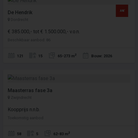
De Hendrik
Dordrecht
€ 385.000,- tot € 1.500.000,- v.o.n.
Beschikbaar aanbod: 86
2
121
15
65-273 m
Bouw: 2026
Maasterras fase 3a
Zwijndrecht
Koopprijs n.n.b.
Toekomstig aanbod
2
58
5
62-83 m