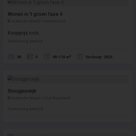
Wonen in 't groen fase 4
Hoeksche Waard > Heinenoord
Koopprijs n.n.b.
Toekomstig aanbod
2
28
5
98-174 m
Verkoop: 2025
Stougjeswijk
Hoeksche Waard > Oud-Beijerland
Toekomstig aanbod