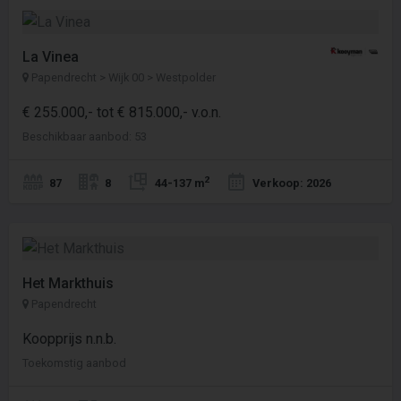
La Vinea
Papendrecht > Wijk 00 > Westpolder
€ 255.000,- tot € 815.000,- v.o.n.
Beschikbaar aanbod: 53
2
87
8
44-137 m
Verkoop: 2026
Het Markthuis
Papendrecht
Koopprijs n.n.b.
Toekomstig aanbod