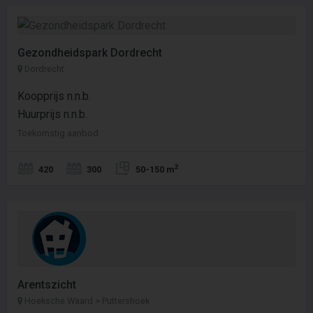
Gezondheidspark Dordrecht
Dordrecht
Koopprijs n.n.b.
Huurprijs n.n.b.
Toekomstig aanbod
2
420
300
50-150 m
Arentszicht
Hoeksche Waard > Puttershoek