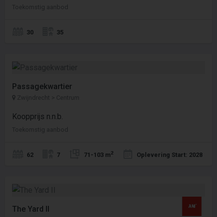
Toekomstig aanbod
30
35
Passagekwartier
Zwijndrecht > Centrum
Koopprijs n.n.b.
Toekomstig aanbod
2
62
7
71-103 m
Oplevering Start: 2028
The Yard II