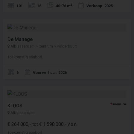
2
101
16
40-76 m
Verkoop: 2025
De Manege
Alblasserdam > Centrum > Polderbuurt
Toekomstig aanbod
6
Voorverhuur: 2026
KLOOS
Alblasserdam
€ 264.000,- tot € 1.598.000,- v.o.n.
Toekomstig aanbod