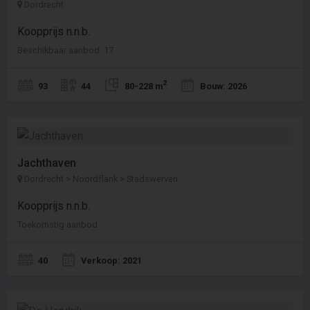
Dordrecht
Koopprijs n.n.b.
Beschikbaar aanbod: 17
2
93
44
80-228 m
Bouw: 2026
Jachthaven
Dordrecht > Noordflank > Stadswerven
Koopprijs n.n.b.
Toekomstig aanbod
40
Verkoop: 2021