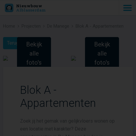
Nieuwbouw
Alblasserdam
Home
Projecten
De Manege
Blok A - Appartementen
Terug naar Project
Bekijk
Bekijk
alle
alle
foto's
foto's
(2)
(2)
Blok A -
Appartementen
Zoek jij het gemak van gelijkvloers wonen op
een locatie met karakter? Deze