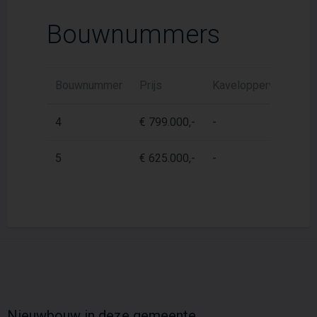
Bouwnummers
Bouwnummer
Prijs
Kaveloppervlak
W
4
€ 799.000,-
-
1
5
€ 625.000,-
-
1
Nieuwbouw in deze gemeente